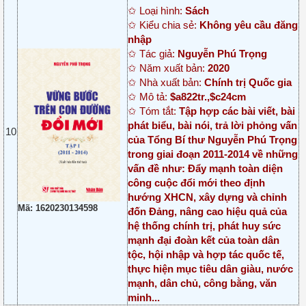
✩ Loại hình:
Sách
✩ Kiểu chia sẻ:
Không yêu cầu đăng
nhập
✩ Tác giả:
Nguyễn Phú Trọng
✩ Năm xuất bản:
2020
✩ Nhà xuất bản:
Chính trị Quốc gia
✩ Mô tả:
$a822tr.,$c24cm
✩ Tóm tắt:
Tập hợp các bài viết, bài
phát biểu, bài nói, trả lời phỏng vấn
10
của Tổng Bí thư Nguyễn Phú Trọng
trong giai đoạn 2011-2014 về những
vấn đề như: Đẩy mạnh toàn diện
công cuộc đổi mới theo định
hướng XHCN, xây dựng và chỉnh
Mã: 1620230134598
đốn Đảng, nâng cao hiệu quả của
hệ thống chính trị, phát huy sức
mạnh đại đoàn kết của toàn dân
tộc, hội nhập và hợp tác quốc tế,
thực hiện mục tiêu dân giàu, nước
mạnh, dân chủ, công bằng, văn
minh...