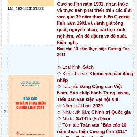
Cương lĩnh năm 1991, nhận thức
Mã: 1620230131238
và thực tiễn phát triển trên các lĩnh
vực qua 30 năm thực hiện Cương
lĩnh năm 1991 và đánh giá tổng
quát, nguyên nhân, bài học kinh
nghiệm, vấn đề đặt ra và đề xuất,
kiến nghị.
Báo cáo 10 năm thực hiện Cương lĩnh
2011
✩ Loại hình:
Sách
✩ Kiểu chia sẻ:
Không yêu cầu đăng
nhập
✩ Tác giả:
Đảng Cộng sản Việt
Nam, Ban chấp hành Trung ương,
Tiểu ban văn kiện đại hội XIII
✩ Năm xuất bản:
2020
2
✩ Nhà xuất bản:
Chính trị Quốc gia
✩ Mô tả:
$a191tr.,$c19cm
✩ Tóm tắt:
Toàn văn "Báo cáo 10
năm thực hiện Cương lĩnh 2011"