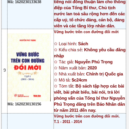
tiếng nói đồng thuận làm cho thông
Mã: 1620230133638
điệp của Tổng Bí thư, Chủ tịch
nước lan toả sâu rộng hơn đến các
cấp uỷ, tổ chức đảng, cán bộ, đảng
viên và các tầng lớp nhân dân.
Vững bước trên con đường đổi mới
✩ Loại hình:
Sách
✩ Kiểu chia sẻ:
Không yêu cầu đăng
nhập
✩ Tác giả:
Nguyễn Phú Trọng
✩ Năm xuất bản:
2020
9
✩ Nhà xuất bản:
Chính trị Quốc gia
✩ Mô tả:
$c24cm
✩ Tóm tắt:
Bộ sách tập hợp các bài
viết, bài phát biểu, bài nói, trả lời
phỏng vấn của Tổng bí thư Nguyễn
Phú Trọng đăng trên Báo Nhân dân
Mã: 1620230130156
từ năm 2011 đến nay.
Vững bước trên con đường đổi mới.
T.1 - 2011 - 2014