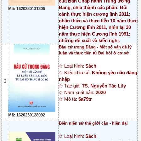
của Ban Chấp hành Trung ương
Đảng, chia thành các phần: Bối
Mã: 1620230131306
cảnh thực hiện cương lĩnh 2011;
nhận thức và thực tiễn 10 năm thực
hiện Cương lĩnh 2011, nhìn lại 30
năm thực hiện Cương lĩnh 1991;
những đề xuất và kiến nghị.
Bầu cử trong Đảng - Một số vấn đề lý
luận và thực tiễn từ Đại hội ở cơ sở
✩ Loại hình:
Sách
✩ Kiểu chia sẻ:
Không yêu cầu đăng
nhập
3
✩ Tác giả:
TS. Nguyễn Tác Lũy
✩ Năm xuất bản:
2020
✩ Mô tả:
$a79tr
Mã: 1620230128092
Biên niên sử thế giới cận - hiện đại
✩ Loại hình:
Sách