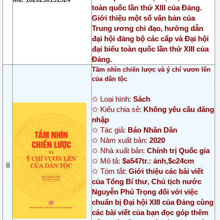
toàn quốc lần thứ XIII của Đảng.
Giới thiệu một số văn bản của
Trung ương chỉ đạo, hướng dẫn
đại hội đảng bộ các cấp và Đại hội
đại biểu toàn quốc lần thứ XIII của
Đảng.
Tầm nhìn chiến lược và ý chí vươn lên
của dân tộc
✩ Loại hình:
Sách
✩ Kiểu chia sẻ:
Không yêu cầu đăng
nhập
✩ Tác giả:
Báo Nhân Dân
✩ Năm xuất bản:
2020
✩ Nhà xuất bản:
Chính trị Quốc gia
✩ Mô tả:
$a547tr.: ảnh,$c24cm
8
✩ Tóm tắt:
Giới thiệu các bài viết
của Tổng Bí thư, Chủ tịch nước
Nguyễn Phú Trọng đối với việc
chuẩn bị Đại hội XIII của Đảng cùng
các bài viết của bạn đọc góp thêm