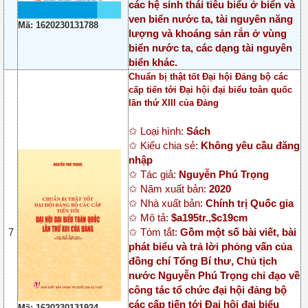
các hệ sinh thái tiêu biểu ở biển và
ven biển nước ta, tài nguyên năng
Mã: 1620230131788
lượng và khoáng sản rắn ở vùng
biển nước ta, các dạng tài nguyên
biển khác.
Chuẩn bị thật tốt Đại hội Đảng bộ các
cấp tiến tới Đại hội đại biểu toàn quốc
lần thứ XIII của Đảng
✩ Loại hình:
Sách
✩ Kiểu chia sẻ:
Không yêu cầu đăng
nhập
✩ Tác giả:
Nguyễn Phú Trọng
✩ Năm xuất bản:
2020
✩ Nhà xuất bản:
Chính trị Quốc gia
✩ Mô tả:
$a195tr.,$c19cm
7
✩ Tóm tắt:
Gồm một số bài viết, bài
phát biểu và trả lời phỏng vấn của
đồng chí Tổng Bí thư, Chủ tịch
nước Nguyễn Phú Trọng chỉ đạo về
công tác tổ chức đại hội đảng bộ
các cấp tiến tới Đại hội đại biểu
Mã: 1620230131924