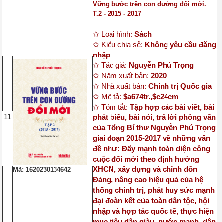
Vững bước trên con đường đổi mới.
T.2 - 2015 - 2017
✩ Loại hình:
Sách
✩ Kiểu chia sẻ:
Không yêu cầu đăng
nhập
✩ Tác giả:
Nguyễn Phú Trọng
✩ Năm xuất bản:
2020
✩ Nhà xuất bản:
Chính trị Quốc gia
✩ Mô tả:
$a674tr.,$c24cm
✩ Tóm tắt:
Tập hợp các bài viết, bài
11
phát biểu, bài nói, trả lời phỏng vấn
của Tổng Bí thư Nguyễn Phú Trọng
giai đoạn 2015-2017 về những vấn
đề như: Đẩy mạnh toàn diện công
cuộc đổi mới theo định hướng
XHCN, xây dựng và chỉnh đốn
Mã: 1620230134642
Đảng, nâng cao hiệu quả của hệ
thống chính trị, phát huy sức mạnh
đại đoàn kết của toàn dân tộc, hội
nhập và hợp tác quốc tế, thực hiện
mục tiêu dân giàu, nước mạnh, dân