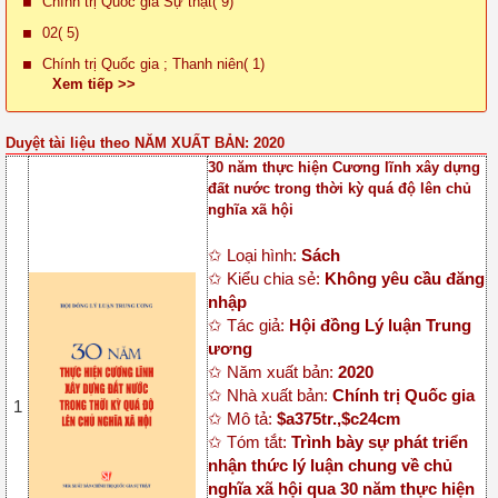
Chính trị Quốc gia Sự thật( 9)
02( 5)
Chính trị Quốc gia ; Thanh niên( 1)
Xem tiếp >>
Duyệt tài liệu theo NĂM XUẤT BẢN: 2020
30 năm thực hiện Cương lĩnh xây dựng
đất nước trong thời kỳ quá độ lên chủ
nghĩa xã hội
✩ Loại hình:
Sách
✩ Kiểu chia sẻ:
Không yêu cầu đăng
nhập
✩ Tác giả:
Hội đồng Lý luận Trung
ương
✩ Năm xuất bản:
2020
✩ Nhà xuất bản:
Chính trị Quốc gia
1
✩ Mô tả:
$a375tr.,$c24cm
✩ Tóm tắt:
Trình bày sự phát triển
nhận thức lý luận chung về chủ
nghĩa xã hội qua 30 năm thực hiện