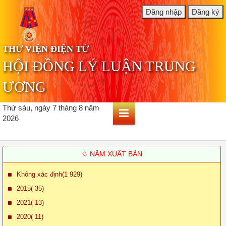
THƯ VIỆN ĐIỆN TỬ
HỘI ĐỒNG LÝ LUẬN TRUNG
ƯƠNG
Thứ sáu, ngày 7 tháng 8 năm
2026
✩ NĂM XUẤT BẢN
Không xác định(1 929)
2015( 35)
2021( 13)
2020( 11)