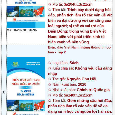
✩ Mô tả:
$a204tr.,$c21cm
✩ Tóm tắt:
Trình bày dưới dạng hỏi
đáp, phân tích làm rõ các vấn đề về:
biển và đại dương với sự sống của
loài người; vị thế và vai trò của
Mã: 1620230131696
Biển Đông; trong vùng biển Việt
Nam; biển với phát triển kinh tế
biển xanh và bền vững.
Biển, đảo Việt Nam những thông tin cơ
bản - Tập 2
✩ Loại hình:
Sách
✩ Kiểu chia sẻ:
Không yêu cầu đăng
nhập
✩ Tác giả:
Nguyễn Chu Hồi
✩ Năm xuất bản:
2020
✩ Nhà xuất bản:
Chính trị Quốc gia
6
✩ Mô tả:
$a148tr.,$c21cm
✩ Tóm tắt:
Gồm những câu hỏi đáp,
phân tích làm rõ các vấn đề về đa
dạng sinh học và nguồn lợi hải sản,