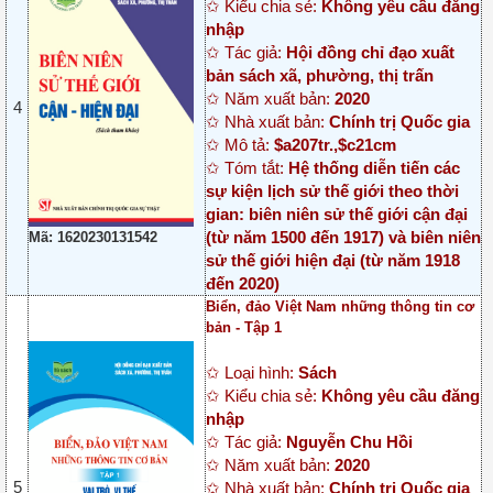
✩ Kiểu chia sẻ:
Không yêu cầu đăng
nhập
✩ Tác giả:
Hội đồng chỉ đạo xuất
bản sách xã, phường, thị trấn
✩ Năm xuất bản:
2020
4
✩ Nhà xuất bản:
Chính trị Quốc gia
✩ Mô tả:
$a207tr.,$c21cm
✩ Tóm tắt:
Hệ thống diễn tiến các
sự kiện lịch sử thế giới theo thời
gian: biên niên sử thế giới cận đại
(từ năm 1500 đến 1917) và biên niên
Mã: 1620230131542
sử thế giới hiện đại (từ năm 1918
đến 2020)
Biển, đảo Việt Nam những thông tin cơ
bản - Tập 1
✩ Loại hình:
Sách
✩ Kiểu chia sẻ:
Không yêu cầu đăng
nhập
✩ Tác giả:
Nguyễn Chu Hồi
✩ Năm xuất bản:
2020
5
✩ Nhà xuất bản:
Chính trị Quốc gia