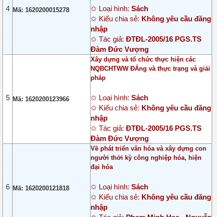
4
✩ Loại hình:
Sách
Mã: 1620200015278
✩ Kiểu chia sẻ:
Không yêu cầu đăng
nhập
✩ Tác giả:
ĐTĐL-2005/16 PGS.TS
Đàm Đức Vượng
Xây dựng và tổ chức thực hiện các
NQBCHTWW ĐẢng và thực trạng và giải
pháp
5
✩ Loại hình:
Sách
Mã: 1620200123966
✩ Kiểu chia sẻ:
Không yêu cầu đăng
nhập
✩ Tác giả:
ĐTĐL-2005/16 PGS.TS
Đàm Đức Vượng
Về phát triển văn hóa và xây dựng con
người thởi kỳ công nghiệp hóa, hiện
đại hóa
6
✩ Loại hình:
Sách
Mã: 1620200121818
✩ Kiểu chia sẻ:
Không yêu cầu đăng
nhập