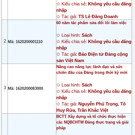
✩ Kiểu chia sẻ:
Không yêu cầu đăng
nhập
✩ Tác giả:
TS Lê Đăng Doanh
60 năm tác phẩm sửa đổi lối làm việc
✩ Loại hình:
Sách
2
✩ Kiểu chia sẻ:
Không yêu cầu đăng
Mã: 1620200001110
nhập
✩ Tác giả:
Báo Điện tử Đảng cộng
sản Việt Nam
Nâng cao năng lực lãnh đạo và sức
chiến đấu của Đảng trong thời kỳ mới
✩ Loại hình:
Sách
3
Mã: 1620200083000
✩ Kiểu chia sẻ:
Không yêu cầu đăng
nhập
✩ Tác giả:
Nguyễn Phú Trọng, Tô
Huy Rứa, Trần Khắc Việt
BCTT Xây dựng và tổ chức thực hiện
các NQBCHTW Đảng thực trạng và giải
pháp