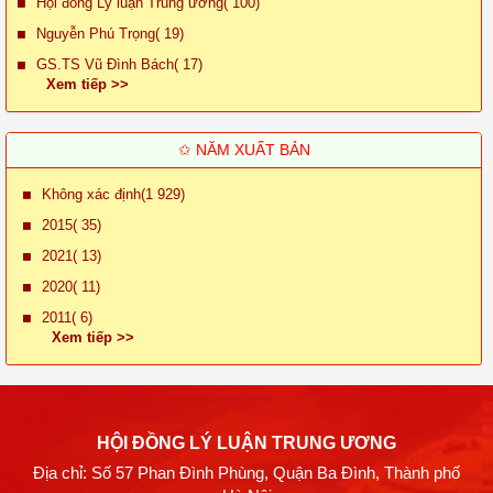
Hội đồng Lý luận Trung ương( 100)
Nguyễn Phú Trọng( 19)
GS.TS Vũ Đình Bách( 17)
Xem tiếp >>
✩ NĂM XUẤT BẢN
Không xác định(1 929)
2015( 35)
2021( 13)
2020( 11)
2011( 6)
Xem tiếp >>
HỘI ĐỒNG LÝ LUẬN TRUNG ƯƠNG
Địa chỉ: Số 57 Phan Đình Phùng, Quận Ba Đình, Thành phố