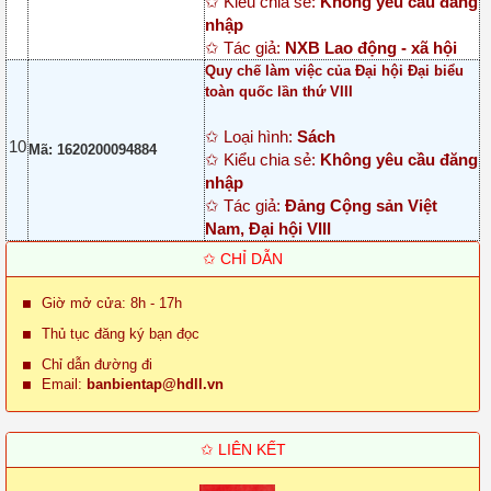
✩ Kiểu chia sẻ:
Không yêu cầu đăng
nhập
✩ Tác giả:
NXB Lao động - xã hội
Quy chế làm việc của Đại hội Đại biểu
toàn quốc lần thứ VIII
✩ Loại hình:
Sách
10
Mã: 1620200094884
✩ Kiểu chia sẻ:
Không yêu cầu đăng
nhập
✩ Tác giả:
Đảng Cộng sản Việt
Nam, Đại hội VIII
✩ CHỈ DẪN
Giờ mở cửa: 8h - 17h
Thủ tục đăng ký bạn đọc
Chỉ dẫn đường đi
Email:
banbientap@hdll.vn
✩ LIÊN KẾT