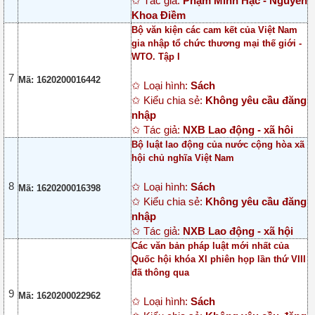
✩ Tác giả:
Phạm Minh Hạc - Nguyễn
Khoa Điềm
Bộ văn kiện các cam kết của Việt Nam
gia nhập tổ chức thương mại thế giới -
WTO. Tập I
7
Mã: 1620200016442
✩ Loại hình:
Sách
✩ Kiểu chia sẻ:
Không yêu cầu đăng
nhập
✩ Tác giả:
NXB Lao động - xã hôi
Bộ luật lao động của nước cộng hòa xã
hội chủ nghĩa Việt Nam
8
✩ Loại hình:
Sách
Mã: 1620200016398
✩ Kiểu chia sẻ:
Không yêu cầu đăng
nhập
✩ Tác giả:
NXB Lao động - xã hội
Các văn bản pháp luật mới nhất của
Quốc hội khóa XI phiên họp lần thứ VIII
đã thông qua
9
Mã: 1620200022962
✩ Loại hình:
Sách