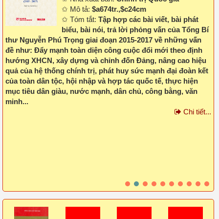
✩ Mô tả:
$a674tr.,$c24cm
✩ Tóm tắt:
Tập hợp các bài viết, bài phát
biểu, bài nói, trả lời phỏng vấn của Tổng Bí
thư Nguyễn Phú Trọng giai đoạn 2015-2017 về những vấn
đề như: Đẩy mạnh toàn diện công cuộc đổi mới theo định
hướng XHCN, xây dựng và chỉnh đốn Đảng, nâng cao hiệu
quả của hệ thống chính trị, phát huy sức mạnh đại đoàn kết
của toàn dân tộc, hội nhập và hợp tác quốc tế, thực hiện
n
mục tiêu dân giàu, nước mạnh, dân chủ, công bằng, văn
minh...
.
Chi tiết...