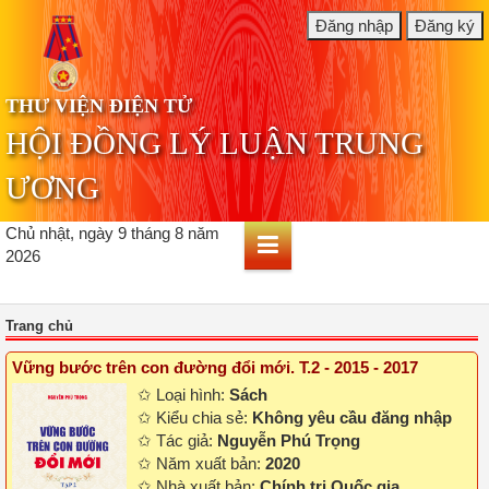
THƯ VIỆN ĐIỆN TỬ
HỘI ĐỒNG LÝ LUẬN TRUNG
ƯƠNG
Chủ nhật, ngày 9 tháng 8 năm
2026
Trang chủ
Vững bước trên con đường đổi mới. T.2 - 2015 - 2017
✩ Loại hình:
Sách
✩ Kiểu chia sẻ:
Không yêu cầu đăng nhập
✩ Tác giả:
Nguyễn Phú Trọng
✩ Năm xuất bản:
2020
✩ Nhà xuất bản:
Chính trị Quốc gia