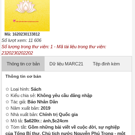
Mã: 1620230133812
Số lượt xem: 11 606
Số lượng trong thư viện: 1 - Mã tài liệu trong thư viện:
2320230202202
Thông tin cơ bản
✩ Loại hình:
Sách
✩ Kiểu chia sẻ:
Không yêu cầu đăng nhập
✩ Tác giả:
Báo Nhân Dân
✩ Năm xuất bản:
2019
✩ Nhà xuất bản:
Chính trị Quốc gia
✩ Mô tả:
$a620tr.: ảnh,$c24cm
✩ Tóm tắt:
Gồm những bài viết về cuộc đời, sự nghiệp
của Tổng Bí thư, Chủ tịch nước Nguyễn Phú Trọng - một