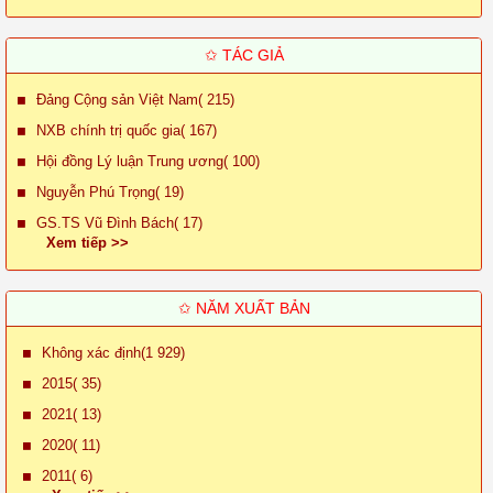
✩ TÁC GIẢ
Đảng Cộng sản Việt Nam( 215)
NXB chính trị quốc gia( 167)
Hội đồng Lý luận Trung ương( 100)
Nguyễn Phú Trọng( 19)
GS.TS Vũ Đình Bách( 17)
Xem tiếp >>
✩ NĂM XUẤT BẢN
Không xác định(1 929)
2015( 35)
2021( 13)
2020( 11)
2011( 6)