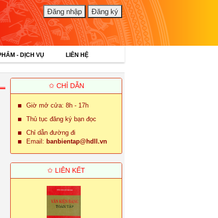
PHẨM - DỊCH VỤ
LIÊN HỆ
✩ CHỈ DẪN
Giờ mở cửa: 8h - 17h
Thủ tục đăng ký bạn đọc
Chỉ dẫn đường đi
Email:
banbientap@hdll.vn
✩ LIÊN KẾT