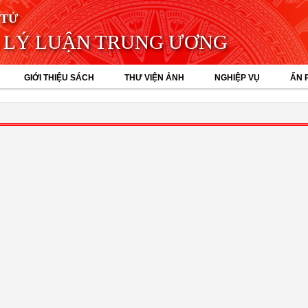
 TỬ
 LÝ LUẬN TRUNG ƯƠNG
GIỚI THIỆU SÁCH
THƯ VIỆN ẢNH
NGHIỆP VỤ
ẤN 