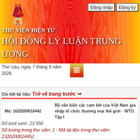
THƯ VIỆN ĐIỆN TỬ
HỘI ĐỒNG LÝ LUẬN TRUNG
ƯƠNG
Thứ sáu, ngày 7 tháng 8 năm
2026
Trở về trang trước ⇒
Chi tiết tài liệu:
Bộ văn kiện các cam kết của Việt Nam gia
Mã: 1620200016442
nhập tổ chức thương mại thế giới - WTO.
Tập I
Số lượt xem: 23 550
Số lượng trong thư viện: 1 - Mã tài liệu trong thư viện:
2320200024452