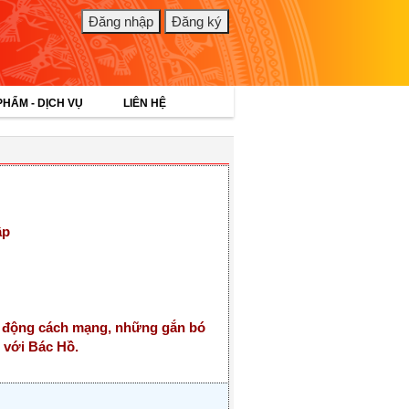
PHẨM - DỊCH VỤ
LIÊN HỆ
ập
ạt động cách mạng, những gắn bó
 với Bác Hồ.