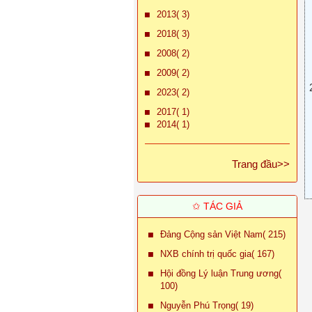
2013( 3)
2018( 3)
2008( 2)
2009( 2)
2023( 2)
2017( 1)
2014( 1)
Trang đầu>>
✩ TÁC GIẢ
Đảng Cộng sản Việt Nam( 215)
NXB chính trị quốc gia( 167)
Hội đồng Lý luận Trung ương(
100)
Nguyễn Phú Trọng( 19)