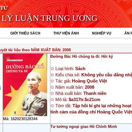
 TỬ
 LÝ LUẬN TRUNG ƯƠNG
GIỚI THIỆU SÁCH
THƯ VIỆN ẢNH
NGHIỆP VỤ
ẤN 
uyệt tài liệu theo NĂM XUẤT BẢN: 2008
Đường Bác Hồ chúng ta đi: Hồi ký
✩ Loại hình:
Sách
✩ Kiểu chia sẻ:
Không yêu cầu đăng nh
✩ Tác giả:
Hoàng Quốc Việt
✩ Năm xuất bản:
2008
1
✩ Nhà xuất bản:
Thanh niên
✩ Mô tả:
$a317tr.$c21cm
✩ Tóm tắt:
Tập hồi kí ghi lại những ho
tình cảm của đồng chí Hoàng Quốc Việt
Mã: 1620230128344
Tư tưởng ngoại giao Hồ Chính Minh