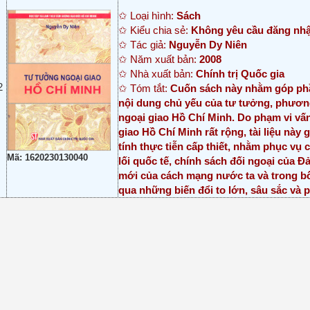
✩ Loại hình:
Sách
✩ Kiểu chia sẻ:
Không yêu cầu đăng nh
✩ Tác giả:
Nguyễn Dy Niên
✩ Năm xuất bản:
2008
✩ Nhà xuất bản:
Chính trị Quốc gia
2
✩ Tóm tắt:
Cuốn sách này nhằm góp ph
nội dung chủ yếu của tư tưởng, phươn
ngoại giao Hồ Chí Minh. Do phạm vi vấ
giao Hồ Chí Minh rất rộng, tài liệu nà
tính thực tiễn cấp thiết, nhằm phục vụ 
Mã: 1620230130040
lối quốc tế, chính sách đối ngoại của 
mới của cách mạng nước ta và trong bối
qua những biến đổi to lớn, sâu sắc và 