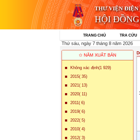
THƯ VIỆN ĐIỆN
HỘI ĐỒNG
TRANG CHỦ
TRA CỨU
Thứ sáu, ngày 7 tháng 8 năm 2026
D
✩ NĂM XUẤT BẢN
Không xác định(1 929)
2015( 35)
2021( 13)
2020( 11)
2011( 6)
2019( 6)
2022( 5)
2010( 4)
2012( 3)