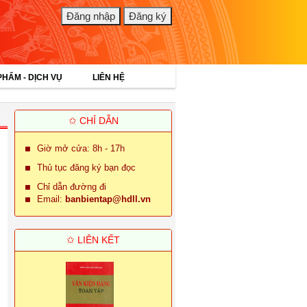
PHẨM - DỊCH VỤ
LIÊN HỆ
✩ CHỈ DẪN
Giờ mở cửa: 8h - 17h
Thủ tục đăng ký bạn đọc
Chỉ dẫn đường đi
Email:
banbientap@hdll.vn
✩ LIÊN KẾT