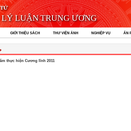
 TỬ
 LÝ LUẬN TRUNG ƯƠNG
GIỚI THIỆU SÁCH
THƯ VIỆN ẢNH
NGHIỆP VỤ
ẤN 
⇒
ăm thực hiện Cương lĩnh 2011