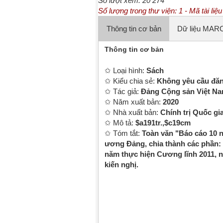
Số lượt xem: 20 274
Số lượng trong thư viện: 1 - Mã tài li
Thông tin cơ bản
✩ Loại hình:
Sách
✩ Kiểu chia sẻ:
Không yêu cầu đă
✩ Tác giả:
Đảng Cộng sản Việt Nam
✩ Năm xuất bản:
2020
✩ Nhà xuất bản:
Chính trị Quốc gi
✩ Mô tả:
$a191tr.,$c19cm
✩ Tóm tắt:
Toàn văn "Báo cáo 10 
ương Đảng, chia thành các phần: 
năm thực hiện Cương lĩnh 2011, n
kiến nghị.