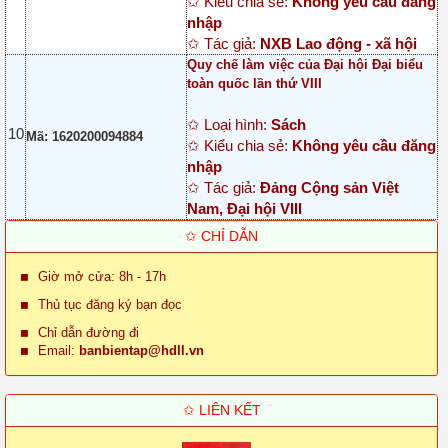
✩ Kiểu chia sẻ:
Không yêu cầu đăng
nhập
✩ Tác giả:
NXB Lao động - xã hội
Quy chế làm việc của Đại hội Đại biểu
toàn quốc lần thứ VIII
✩ Loại hình:
Sách
10
Mã: 1620200094884
✩ Kiểu chia sẻ:
Không yêu cầu đăng
nhập
✩ Tác giả:
Đảng Cộng sản Việt
Nam, Đại hội VIII
✩ CHỈ DẪN
Giờ mở cửa: 8h - 17h
Thủ tục đăng ký bạn đọc
Chỉ dẫn đường đi
Email:
banbientap@hdll.vn
✩ LIÊN KẾT