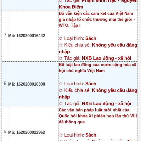
✩ Tác giả:
Phạm Minh Hạc - Nguyễn
Khoa Điềm
Bộ văn kiện các cam kết của Việt Nam
gia nhập tổ chức thương mại thế giới -
WTO. Tập I
7
Mã: 1620200016442
✩ Loại hình:
Sách
✩ Kiểu chia sẻ:
Không yêu cầu đăng
nhập
✩ Tác giả:
NXB Lao động - xã hôi
Bộ luật lao động của nước cộng hòa xã
hội chủ nghĩa Việt Nam
8
✩ Loại hình:
Sách
Mã: 1620200016398
✩ Kiểu chia sẻ:
Không yêu cầu đăng
nhập
✩ Tác giả:
NXB Lao động - xã hội
Các văn bản pháp luật mới nhất của
Quốc hội khóa XI phiên họp lần thứ VIII
đã thông qua
9
Mã: 1620200022962
✩ Loại hình:
Sách