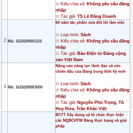
✩ Kiểu chia sẻ:
Không yêu cầu đăng
nhập
✩ Tác giả:
TS Lê Đăng Doanh
60 năm tác phẩm sửa đổi lối làm việc
✩ Loại hình:
Sách
2
✩ Kiểu chia sẻ:
Không yêu cầu đăng
Mã: 1620200001110
nhập
✩ Tác giả:
Báo Điện tử Đảng cộng
sản Việt Nam
Nâng cao năng lực lãnh đạo và sức
chiến đấu của Đảng trong thời kỳ mới
✩ Loại hình:
Sách
3
Mã: 1620200083000
✩ Kiểu chia sẻ:
Không yêu cầu đăng
nhập
✩ Tác giả:
Nguyễn Phú Trọng, Tô
Huy Rứa, Trần Khắc Việt
BCTT Xây dựng và tổ chức thực hiện
các NQBCHTW Đảng thực trạng và giải
pháp