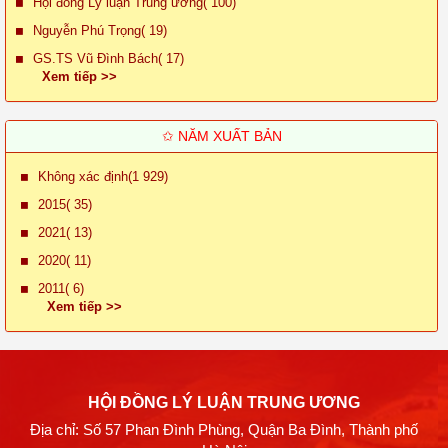
Hội đồng Lý luận Trung ương( 100)
Nguyễn Phú Trọng( 19)
GS.TS Vũ Đình Bách( 17)
Xem tiếp >>
✩ NĂM XUẤT BẢN
Không xác định(1 929)
2015( 35)
2021( 13)
2020( 11)
2011( 6)
Xem tiếp >>
HỘI ĐỒNG LÝ LUẬN TRUNG ƯƠNG
Địa chỉ: Số 57 Phan Đình Phùng, Quận Ba Đình, Thành phố