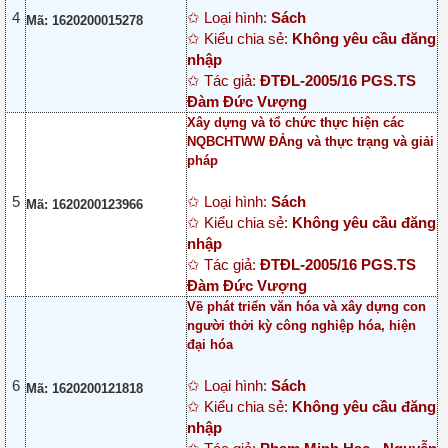
4
✩ Loại hình:
Sách
Mã: 1620200015278
✩ Kiểu chia sẻ:
Không yêu cầu đăng
nhập
✩ Tác giả:
ĐTĐL-2005/16 PGS.TS
Đàm Đức Vượng
Xây dựng và tổ chức thực hiện các
NQBCHTWW ĐẢng và thực trạng và giải
pháp
5
✩ Loại hình:
Sách
Mã: 1620200123966
✩ Kiểu chia sẻ:
Không yêu cầu đăng
nhập
✩ Tác giả:
ĐTĐL-2005/16 PGS.TS
Đàm Đức Vượng
Về phát triển văn hóa và xây dựng con
người thởi kỳ công nghiệp hóa, hiện
đại hóa
6
✩ Loại hình:
Sách
Mã: 1620200121818
✩ Kiểu chia sẻ:
Không yêu cầu đăng
nhập