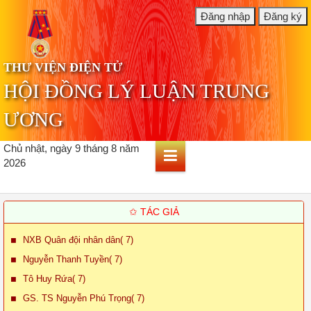
THƯ VIỆN ĐIỆN TỬ
HỘI ĐỒNG LÝ LUẬN TRUNG
ƯƠNG
Chủ nhật, ngày 9 tháng 8 năm
2026
✩ TÁC GIẢ
NXB Quân đội nhân dân( 7)
Nguyễn Thanh Tuyền( 7)
Tô Huy Rứa( 7)
GS. TS Nguyễn Phú Trọng( 7)