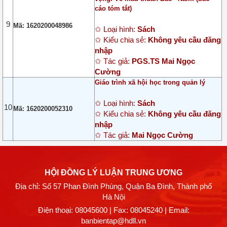
cáo tóm tắt)
9
Mã: 1620200048986
✩ Loại hình:
Sách
✩ Kiểu chia sẻ:
Không yêu cầu đăng
nhập
✩ Tác giả:
PGS.TS Mai Ngọc
Cường
Giáo trình xã hội học trong quản lý
✩ Loại hình:
Sách
10
Mã: 1620200052310
✩ Kiểu chia sẻ:
Không yêu cầu đăng
nhập
✩ Tác giả:
Mai Ngọc Cường
HỘI ĐỒNG LÝ LUẬN TRUNG ƯƠNG
Địa chỉ: Số 57 Phan Đình Phùng, Quận Ba Đình, Thành phố
Hà Nội
Điện thoại:
08045600
| Fax: 08045240 | Email:
banbientap@hdll.vn