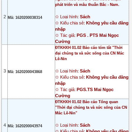
phát triển và mâu thuẫn Bắc - Nam.
2
✩ Loại hình:
Sách
Mã: 1620200038314
✩ Kiểu chia sẻ:
Không yêu cầu đăng
nhập
✩ Tác giả:
PGS . PTS Mai Ngọc
Cường
ĐTKHXH 01.02 Báo cáo tóm tắt "Thời
đại chúng ta và sức sống của CN Mác
Lê-Nin
3
✩ Loại hình:
Sách
Mã: 1620200043868
✩ Kiểu chia sẻ:
Không yêu cầu đăng
nhập
✩ Tác giả:
PGS.TS Mai Ngọc
Cường
ĐTKHXH 01.02 Báo cáo Tổng quan
"Thời đại chúng ta và sức sống của CN
Mác Lê-Nin"
4
✩ Loại hình:
Sách
Mã: 1620200043974
✩ Kiểu chia sẻ:
Không yêu cầu đăng