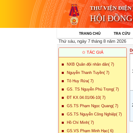
THƯ VIỆN ĐIỆN
HỘI ĐỒNG
TRANG CHỦ
TRA CỨU
Thứ sáu, ngày 7 tháng 8 năm 2026
D
✩ TÁC GIẢ
NXB Quân đội nhân dân( 7)
Nguyễn Thanh Tuyền( 7)
Tô Huy Rứa( 7)
GS. TS Nguyễn Phú Trọng( 7)
ĐT KX.04.01/06-10( 7)
GS.TS Phạm Ngọc Quang( 7)
GS.TS Nguyễn Công Nghiệp( 7)
Hồ Chí Minh( 7)
GS.VS Phạm Minh Hạc( 6)