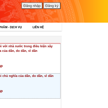
PHẨM - DỊCH VỤ
LIÊN HỆ
i với nhà nước trong điều kiện xây
 của dân, do dân, vì dân
ập
 chủ nghĩa của dân, do dân, vì dân
ập