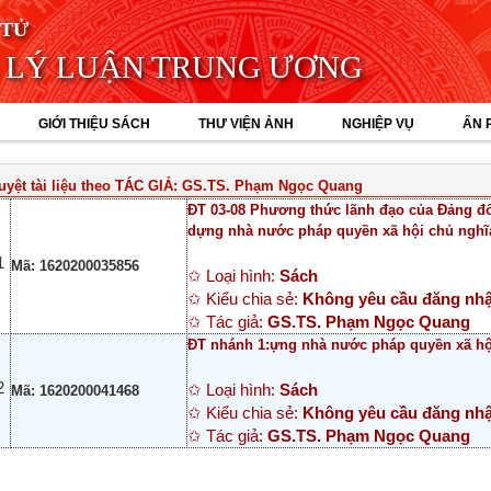
 TỬ
 LÝ LUẬN TRUNG ƯƠNG
GIỚI THIỆU SÁCH
THƯ VIỆN ẢNH
NGHIỆP VỤ
ẤN 
uyệt tài liệu theo TÁC GIẢ: GS.TS. Phạm Ngọc Quang
ĐT 03-08 Phương thức lãnh đạo của Đảng đố
dựng nhà nước pháp quyền xã hội chủ nghĩa
1
Mã: 1620200035856
✩ Loại hình:
Sách
✩ Kiểu chia sẻ:
Không yêu cầu đăng nh
✩ Tác giả:
GS.TS. Phạm Ngọc Quang
ĐT nhánh 1:ựng nhà nước pháp quyền xã hội
2
✩ Loại hình:
Sách
Mã: 1620200041468
✩ Kiểu chia sẻ:
Không yêu cầu đăng nh
✩ Tác giả:
GS.TS. Phạm Ngọc Quang