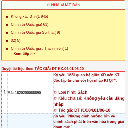
✩ NHÀ XUẤT BẢN
Không xác định(1 945)
Chính trị Quốc gia( 63)
Chính trị Quốc gia Sự thật( 9)
02( 5)
Chính trị Quốc gia ; Thanh niên( 1)
Xem tiếp >>
Duyệt tài liệu theo TÁC GIẢ: ĐT KX.04.01/06-10
Kỷ yếu "Mối quan hệ giữa XD nên KT
độc lập tự chủ với hội nhập KTQT".
1
✩ Loại hình:
Sách
Mã: 1620200066690
✩ Kiểu chia sẻ:
Không yêu cầu đăng
nhập
✩ Tác giả:
ĐT KX.04.01/06-10
Kỷ yếu "Những định hướng lớn về
chính sách phát triển văn hóa trong giai
đoạn mới"