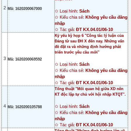
2
Mã: 1620200067000
✩ Loại hình:
Sách
✩ Kiểu chia sẻ:
Không yêu cầu đăng
nhập
✩ Tác giả:
ĐT KX.04.01/06-10
Kỷ yếu kỳ họp 6 "Công tác lý luận của
Đảng từ sau ĐH X đến nay. Những vấn
đề đặt ra và những định hướng phát
triến trước yêu cầu mới"
3
Mã: 1620200069592
✩ Loại hình:
Sách
✩ Kiểu chia sẻ:
Không yêu cầu đăng
nhập
✩ Tác giả:
ĐT KX.04.01/06-10
Tổng thuật "Mối quan hệ giữa XD nên
KT độc lập tự chủ với hội nhập KTQT".
4
✩ Loại hình:
Sách
Mã: 1620200105788
✩ Kiểu chia sẻ:
Không yêu cầu đăng
nhập
✩ Tác giả:
ĐT KX.04.01/06-10
Tổng thuật "Những định hướng lớn về