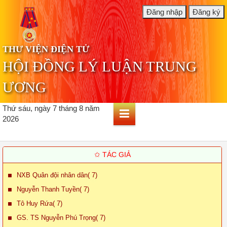
THƯ VIỆN ĐIỆN TỬ
HỘI ĐỒNG LÝ LUẬN TRUNG
ƯƠNG
Thứ sáu, ngày 7 tháng 8 năm
2026
✩ TÁC GIẢ
NXB Quân đội nhân dân( 7)
Nguyễn Thanh Tuyền( 7)
Tô Huy Rứa( 7)
GS. TS Nguyễn Phú Trọng( 7)