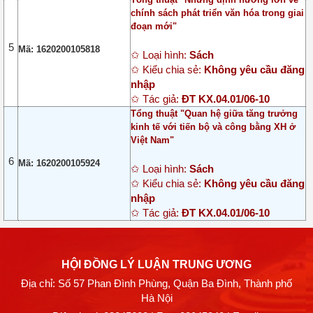
chính sách phát triển văn hóa trong giai
đoạn mới"
5
Mã: 1620200105818
✩ Loại hình:
Sách
✩ Kiểu chia sẻ:
Không yêu cầu đăng
nhập
✩ Tác giả:
ĐT KX.04.01/06-10
Tổng thuật "Quan hệ giữa tăng trưởng
kinh tế với tiến bộ và công bằng XH ở
Việt Nam"
6
Mã: 1620200105924
✩ Loại hình:
Sách
✩ Kiểu chia sẻ:
Không yêu cầu đăng
nhập
✩ Tác giả:
ĐT KX.04.01/06-10
HỘI ĐỒNG LÝ LUẬN TRUNG ƯƠNG
Địa chỉ: Số 57 Phan Đình Phùng, Quận Ba Đình, Thành phố
Hà Nội