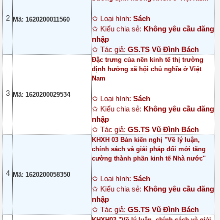
2
✩ Loại hình:
Sách
Mã: 1620200011560
✩ Kiểu chia sẻ:
Không yêu cầu đăng
nhập
✩ Tác giả:
GS.TS Vũ Đình Bách
Đặc trưng của nền kinh tế thị trường
định hướng xã hội chủ nghĩa ở Việt
Nam
3
Mã: 1620200029534
✩ Loại hình:
Sách
✩ Kiểu chia sẻ:
Không yêu cầu đăng
nhập
✩ Tác giả:
GS.TS Vũ Đình Bách
KHXH 03 Bản kiến nghị "Về lý luận,
chính sách và giải pháp đổi mới tăng
cường thành phần kinh tế Nhà nước"
4
Mã: 1620200058350
✩ Loại hình:
Sách
✩ Kiểu chia sẻ:
Không yêu cầu đăng
nhập
✩ Tác giả:
GS.TS Vũ Đình Bách
KHXH03 "Về lý luận, chính sách và giải