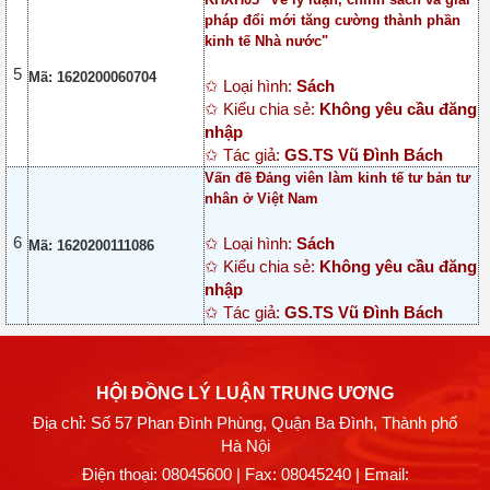
pháp đổi mới tăng cường thành phần
kinh tế Nhà nước"
5
Mã: 1620200060704
✩ Loại hình:
Sách
✩ Kiểu chia sẻ:
Không yêu cầu đăng
nhập
✩ Tác giả:
GS.TS Vũ Đình Bách
Vấn đề Đảng viên làm kinh tế tư bản tư
nhân ở Việt Nam
6
✩ Loại hình:
Sách
Mã: 1620200111086
✩ Kiểu chia sẻ:
Không yêu cầu đăng
nhập
✩ Tác giả:
GS.TS Vũ Đình Bách
HỘI ĐỒNG LÝ LUẬN TRUNG ƯƠNG
Địa chỉ: Số 57 Phan Đình Phùng, Quận Ba Đình, Thành phố
Hà Nội
Điện thoại:
08045600
| Fax: 08045240 | Email: