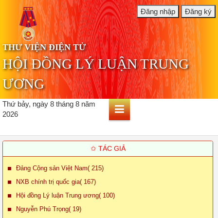
THƯ VIỆN ĐIỆN TỬ
HỘI ĐỒNG LÝ LUẬN TRUNG
ƯƠNG
Thứ bảy, ngày 8 tháng 8 năm
2026
✩ TÁC GIẢ
Đảng Cộng sản Việt Nam( 215)
NXB chính trị quốc gia( 167)
Hội đồng Lý luận Trung ương( 100)
Nguyễn Phú Trọng( 19)