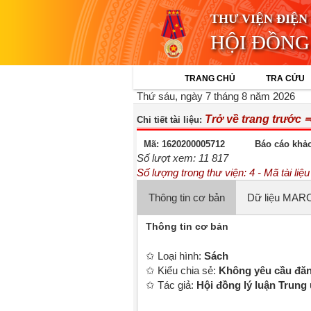
THƯ VIỆN ĐIỆN
HỘI ĐỒNG
TRANG CHỦ
TRA CỨU
Thứ sáu, ngày 7 tháng 8 năm 2026
Trở về trang trước 
Chi tiết tài liệu:
Mã: 1620200005712
Báo cáo khảo
Số lượt xem: 11 817
Số lượng trong thư viện: 4 - Mã tài li
Thông tin cơ bản
✩ Loại hình:
Sách
✩ Kiểu chia sẻ:
Không yêu cầu đă
✩ Tác giả:
Hội đồng lý luận Trun