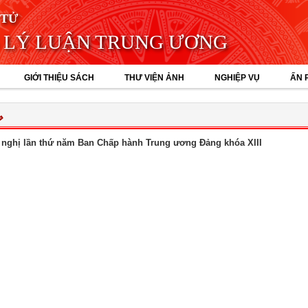
 TỬ
 LÝ LUẬN TRUNG ƯƠNG
GIỚI THIỆU SÁCH
THƯ VIỆN ẢNH
NGHIỆP VỤ
ẤN 
⇒
 nghị lần thứ năm Ban Chấp hành Trung ương Đảng khóa XIII