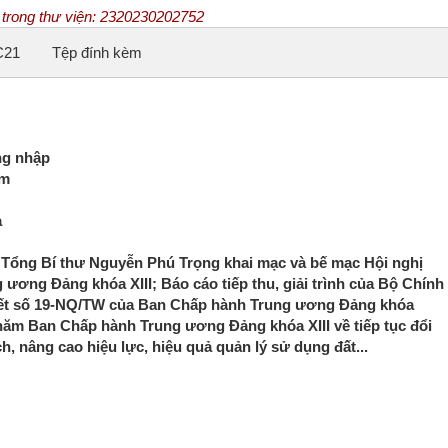
ệu trong thư viện: 2320230202752
ng nhập
am
a
í Tổng Bí thư Nguyễn Phú Trọng khai mạc và bế mạc Hội nghị
ương Đảng khóa XIII; Báo cáo tiếp thu, giải trình của Bộ Chính
quyết số 19-NQ/TW của Ban Chấp hành Trung ương Đảng khóa
ứ năm Ban Chấp hành Trung ương Đảng khóa XIII về tiếp tục đổi
h, nâng cao hiệu lực, hiệu quả quản lý sử dụng đất...