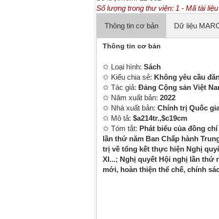
Số lượng trong thư viện: 1 - Mã tài li
Thông tin cơ bản
✩ Loại hình:
Sách
✩ Kiểu chia sẻ:
Không yêu cầu đă
✩ Tác giả:
Đảng Cộng sản Việt N
✩ Năm xuất bản:
2022
✩ Nhà xuất bản:
Chính trị Quốc gi
✩ Mô tả:
$a214tr.,$c19cm
✩ Tóm tắt:
Phát biểu của đồng ch
lần thứ năm Ban Chấp hành Trung 
trị về tổng kết thực hiện Nghị 
XI...; Nghị quyết Hội nghị lần th
mới, hoàn thiện thể chế, chính sác