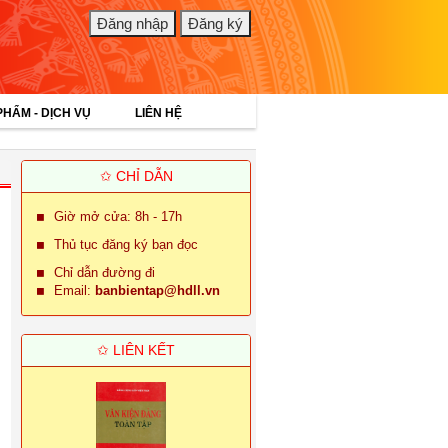
PHẨM - DỊCH VỤ
LIÊN HỆ
✩ CHỈ DẪN
Giờ mở cửa: 8h - 17h
Thủ tục đăng ký bạn đọc
Chỉ dẫn đường đi
Email:
banbientap@hdll.vn
✩ LIÊN KẾT