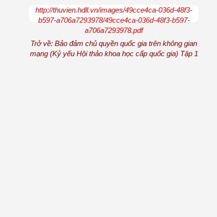
http://thuvien.hdll.vn/images/49cce4ca-036d-48f3-
b597-a706a7293978/49cce4ca-036d-48f3-b597-
a706a7293978.pdf
Trở về: Bảo đảm chủ quyền quốc gia trên không gian
mạng (Kỷ yếu Hội thảo khoa học cấp quốc gia) Tập 1