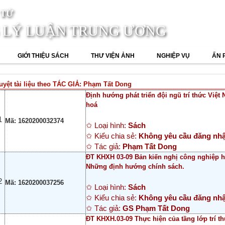
 TỬ
 LÝ LUẬN TRUNG ƯƠNG
GIỚI THIỆU SÁCH
THƯ VIỆN ẢNH
NGHIỆP VỤ
ẤN 
uyệt tài liệu theo TÁC GIẢ: Phạm Tất Dong
Định hướng phát triển đội ngũ trí thức Việt
hoá
1
Mã: 1620200032374
✩ Loại hình:
Sách
✩ Kiểu chia sẻ:
Không yêu cầu đăng nh
✩ Tác giả:
Phạm Tất Dong
ĐT KHXH 03-09 Bản kiến nghị công nghiệp hóa
Những định hướng chính sách.
2
Mã: 1620200037256
✩ Loại hình:
Sách
✩ Kiểu chia sẻ:
Không yêu cầu đăng nh
✩ Tác giả:
GS Phạm Tất Dong
ĐT KHXH.03-09 Thực hiện của tầng lớp trí th