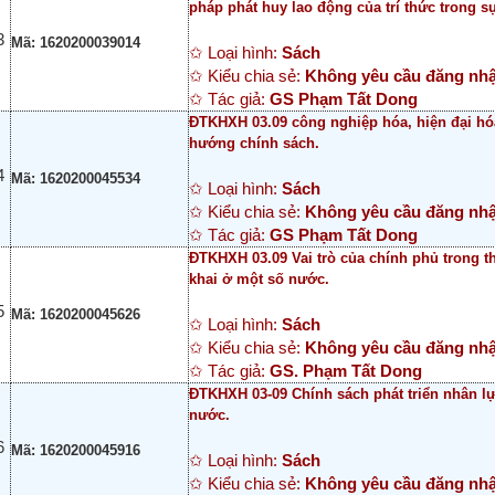
pháp phát huy lao động của trí thức trong 
3
Mã: 1620200039014
✩ Loại hình:
Sách
✩ Kiểu chia sẻ:
Không yêu cầu đăng nh
✩ Tác giả:
GS Phạm Tất Dong
ĐTKHXH 03.09 công nghiệp hóa, hiện đại hóa
hướng chính sách.
4
Mã: 1620200045534
✩ Loại hình:
Sách
✩ Kiểu chia sẻ:
Không yêu cầu đăng nh
✩ Tác giả:
GS Phạm Tất Dong
ĐTKHXH 03.09 Vai trò của chính phủ trong t
khai ở một số nước.
5
Mã: 1620200045626
✩ Loại hình:
Sách
✩ Kiểu chia sẻ:
Không yêu cầu đăng nh
✩ Tác giả:
GS. Phạm Tất Dong
ĐTKHXH 03-09 Chính sách phát triển nhân l
nước.
6
Mã: 1620200045916
✩ Loại hình:
Sách
✩ Kiểu chia sẻ:
Không yêu cầu đăng nh