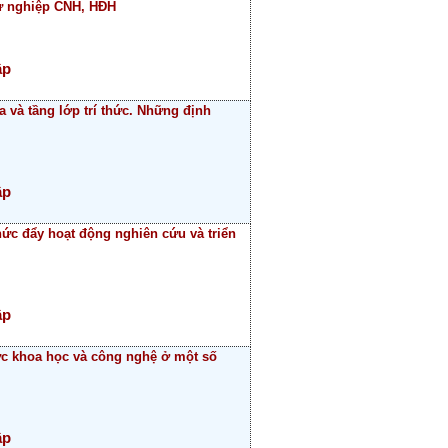
sự nghiệp CNH, HĐH
ập
 và tầng lớp trí thức. Những định
ập
hức đẩy hoạt động nghiên cứu và triển
ập
ực khoa học và công nghệ ở một số
ập