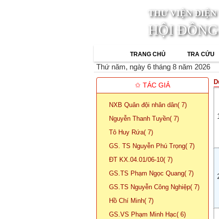
THƯ VIỆN ĐIỆN
HỘI ĐỒNG
TRANG CHỦ
TRA CỨU
Thứ năm, ngày 6 tháng 8 năm 2026
D
✩ TÁC GIẢ
NXB Quân đội nhân dân( 7)
Nguyễn Thanh Tuyền( 7)
Tô Huy Rứa( 7)
GS. TS Nguyễn Phú Trọng( 7)
ĐT KX.04.01/06-10( 7)
GS.TS Phạm Ngọc Quang( 7)
GS.TS Nguyễn Công Nghiệp( 7)
Hồ Chí Minh( 7)
GS.VS Phạm Minh Hạc( 6)