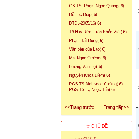
GS.TS. Phạm Ngọc Quang( 6)
Đỗ Lộc Diệp( 6)
ĐTĐL-2005/16( 6)
Tô Huy Rứa, Trần Khắc Việt( 6)
Phạm Tất Dong( 6)
Văn bản của Lào( 6)
Mai Ngọc Cường( 6)
Lương Văn Tự( 6)
Nguyễn Khoa Điềm( 6)
PGS.TS Mai Ngọc Cường( 6)
PGS.TS Tạ Ngọc Tấn( 6)
<<Trang trước
Trang tiếp>>
✩ CHỦ ĐỀ
Tài liệu(1 910)