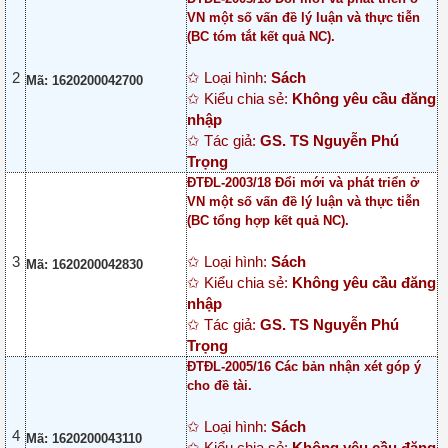
VN một số vấn đề lý luận và thực tiễn
(BC tóm tắt kết quả NC).
2
✩ Loại hình:
Sách
Mã: 1620200042700
✩ Kiểu chia sẻ:
Không yêu cầu đăng
nhập
✩ Tác giả:
GS. TS Nguyễn Phú
Trọng
ĐTĐL-2003/18 Đổi mới và phát triển ở
VN một số vấn đề lý luận và thực tiễn
(BC tổng hợp kết quả NC).
3
✩ Loại hình:
Sách
Mã: 1620200042830
✩ Kiểu chia sẻ:
Không yêu cầu đăng
nhập
✩ Tác giả:
GS. TS Nguyễn Phú
Trọng
ĐTĐL-2005/16 Các bản nhận xét góp ý
cho đề tài.
✩ Loại hình:
Sách
4
Mã: 1620200043110
✩ Kiểu chia sẻ:
Không yêu cầu đăng